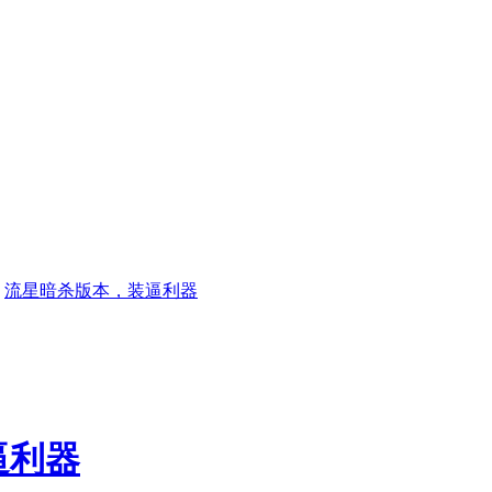
流星暗杀版本，装逼利器
逼利器