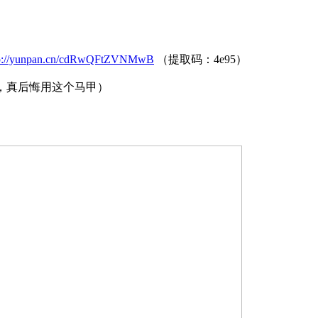
tp://yunpan.cn/cdRwQFtZVNMwB
（提取码：4e95）
，真后悔用这个马甲）