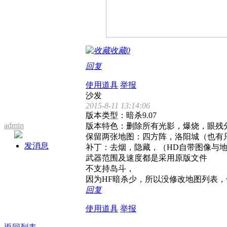
收藏
0
回复
使用道具
举报
沙发
2015-8-11 13:14:06
版本类型：暗杀9.07
admin
版本特色：删除所有光影，爆烧，眼残
保留两张地图：四方阵，洛阳城（也有
发消息
补丁：去烟，隐藏，（HD自带图像与
武器范围及速度都是采用原版文件
不支持岛斗，
因为HF暗杀少，所以没修改地图列表，
回复
使用道具
举报