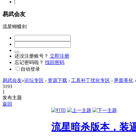
易武会友
流星蝴蝶剑
还没注册账号？
立即注册
忘记密码啦？
找回密码
自动登录
易武会友
»
论坛专区
›
资源下载
›
工具补丁优化专区
›
界面美化
›
3193
1
发布主题
返回
流星暗杀版本，装