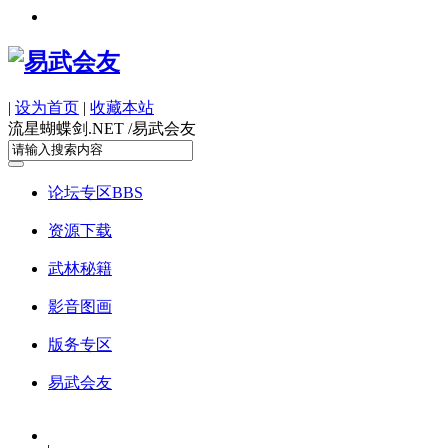
|
设为首页
|
收藏本站
流星蝴蝶剑.NET /
易武会友
论坛专区
BBS
资源下载
武林秘籍
影音图画
版务专区
易武会友