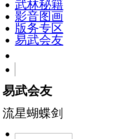
武林秘籍
影音图画
版务专区
易武会友
易武会友
流星蝴蝶剑