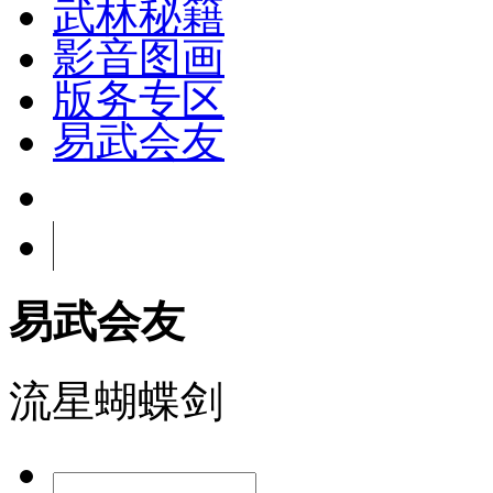
武林秘籍
影音图画
版务专区
易武会友
易武会友
流星蝴蝶剑