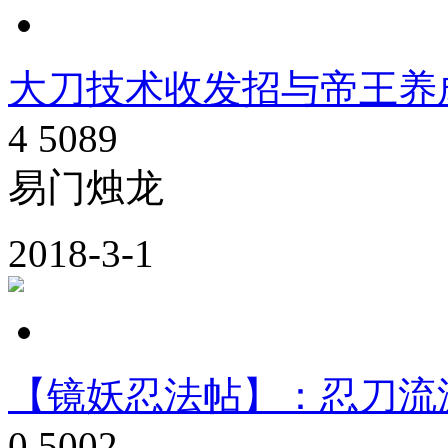
大刀技术收发招与帝王养成-
4
5089
易门烛龙
2018-3-1
【镜妖忍法帖】：忍刀流派
0
5002