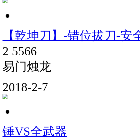
【乾坤刀】-错位拔刀-安
2
5566
易门烛龙
2018-2-7
锤VS全武器