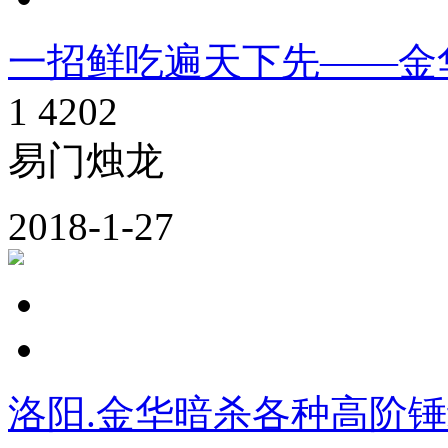
一招鲜吃遍天下先——金
1
4202
易门烛龙
2018-1-27
洛阳.金华暗杀各种高阶