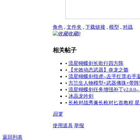
角色
,
文件夹
,
下载链接
,
模型
,
对战
收藏
0
相关帖子
•
流星蝴蝶剑长歌行四方阵
•
【光效动态武器】炎龙之髓
•
流星蝴蝶剑指虎--左手红莲右手
•
方兰生人物模型+武器佛珠+带阵
•
流星蝴蝶剑任务增强补丁v2.0.0-
•
冰晶龙吟剑
•
长枪对战秀兼长枪对匕首教程 星
回复
使用道具
举报
返回列表