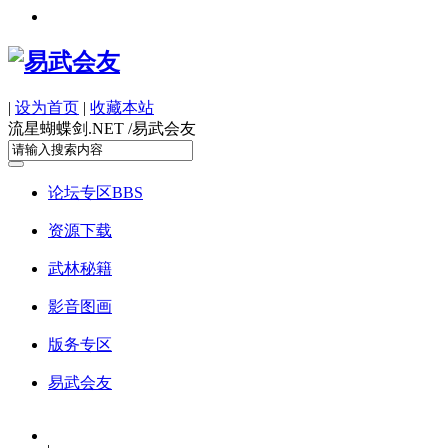
|
设为首页
|
收藏本站
流星蝴蝶剑.NET /
易武会友
论坛专区
BBS
资源下载
武林秘籍
影音图画
版务专区
易武会友