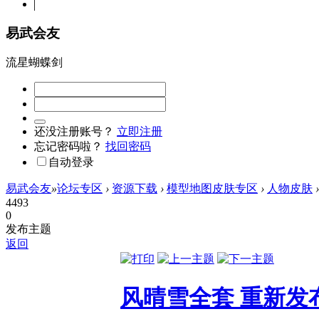
易武会友
流星蝴蝶剑
还没注册账号？
立即注册
忘记密码啦？
找回密码
自动登录
易武会友
»
论坛专区
›
资源下载
›
模型地图皮肤专区
›
人物皮肤
›
4493
0
发布主题
返回
风晴雪全套 重新发