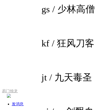
gs / 少林高僧
kf / 狂风刀客
jt / 九天毒圣
易门烛龙
发消息