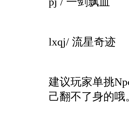
pj / 一剑飘血
lxqj/ 流星奇迹
建议玩家单挑Np
己翻不了身的哦