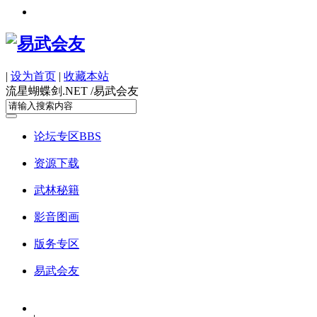
|
设为首页
|
收藏本站
流星蝴蝶剑.NET /
易武会友
论坛专区
BBS
资源下载
武林秘籍
影音图画
版务专区
易武会友