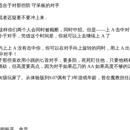
适合于对那些防 守呆板的对手
者迟疑要不要冲上来 .
A ，这样你们两个人会同时被截断，同时中招。但是——上 A 击
小于对手，凭借这个时间差，你就可以上去继续上 A 了
上上 A 没有击中你，你可以在对手向上旋转的同时，用上 A
击中对手！
那些喜欢用小跳的匕首对手，要多防，死死盯住他，只要他稍有用右
跳砍，但高度要高点，因为对手如果忍刀的 AA 如果高度不够
级玩家了。从体验版到9.07偶有了3年游戏年龄，曾在魔教担任
都能躲开，舍弃