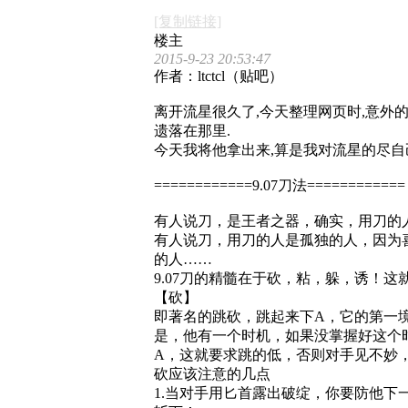
[复制链接]
楼主
2015-9-23 20:53:47
作者：ltctcl（贴吧）
离开流星很久了,今天整理网页时,意外
遗落在那里.
今天我将他拿出来,算是我对流星的尽自
============9.07刀法============
有人说刀，是王者之器，确实，用刀的
有人说刀，用刀的人是孤独的人，因为
的人……
9.07刀的精髓在于砍，粘，躲，诱！
【砍】
即著名的跳砍，跳起来下A，它的第一
是，他有一个时机，如果没掌握好这个
A，这就要求跳的低，否则对手见不妙
砍应该注意的几点
1.当对手用匕首露出破绽，你要防他下