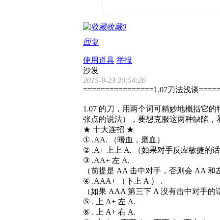
收藏
0
回复
使用道具
举报
沙发
2015-9-23 20:54:26
================1.07刀法浅谈=====
1.07 的刀，用两个词可精妙地概括它的
张点的说法），要想克服这两种缺陷，
★ 十大连招 ★
① .AA. （嗜血，磨血）
② .A+ 上上 A. （如果对手反应敏捷
③ .AA+ 左 A.
（前提是 AA 击中对手，否则会 AA 
④ .AAA+ （下上 A ） .
（如果 AAA 第三下 A 没有击中对手
⑤ . 上 A+ 左 A.
⑥ . 上 A+ 右 A.