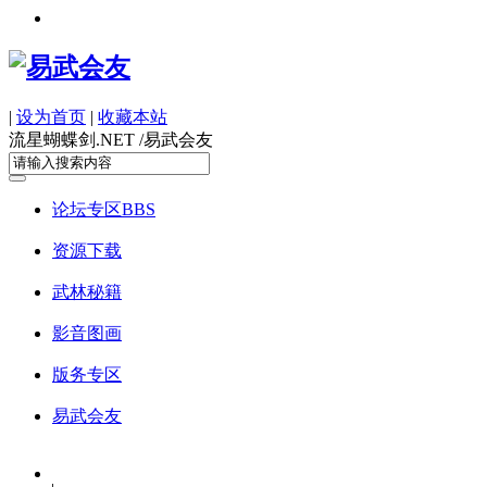
|
设为首页
|
收藏本站
流星蝴蝶剑.NET /
易武会友
论坛专区
BBS
资源下载
武林秘籍
影音图画
版务专区
易武会友