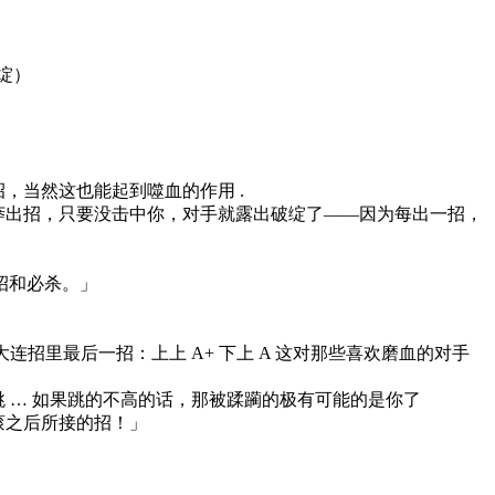
破绽）
招，当然这也能起到噬血的作用 .
鲁莽出招，只要没击中你，对手就露出破绽了——因为每出一招，
连招和必杀。」
招里最后一招：上上 A+ 下上 A 这对那些喜欢磨血的对手
跳 … 如果跳的不高的话，那被蹂躏的极有可能的是你了
后滚之后所接的招！」