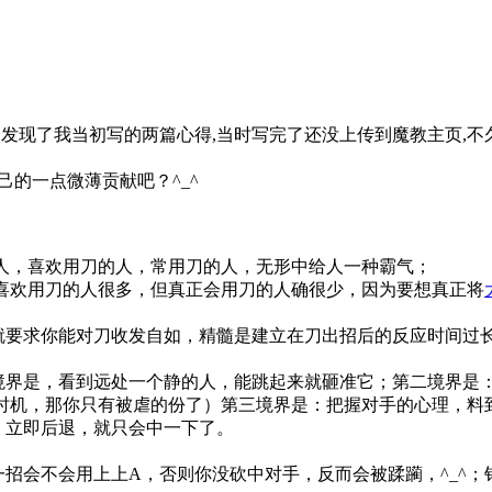
的发现了我当初写的两篇心得,当时写完了还没上传到魔教主页,不
己的一点微薄贡献吧？^_^
人，喜欢用刀的人，常用刀的人，无形中给人一种霸气；
喜欢用刀的人很多，但真正会用刀的人确很少，因为要想真正将
这就要求你能对刀收发自如，精髓是建立在刀出招后的反应时间过
境界是，看到远处一个静的人，能跳起来就砸准它；第二境界是
时机，那你只有被虐的份了）第三境界是：把握对手的心理，料
，立即后退，就只会中一下了。
一招会不会用上上A，否则你没砍中对手，反而会被蹂躏，^_^