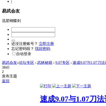
易武会友
流星蝴蝶剑
还没注册账号？
立即注册
忘记密码啦？
找回密码
自动登录
易武会友
»
论坛专区
›
武林秘籍
›
9.07专区
›
速成9.07与1.0
3845
2
发布主题
返回
速成9.07与1.0