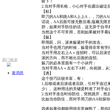
斩下！
2.当对手用长枪，小心对手在露出破绽
【粘】
即刀的AA和跳A和A上上A，，刀的A
话说，AA后面可接无数后着,蕴藏无
胆，如果对手防住的话，这无异于自寻
当然这个不可常用，否则如果被对手看破
【躲】
即用跃，闪，滚来躲避对手的攻击。
当对手也用刀的时候，躲显得非常有学
当对手用左右上A＋连招时，可以后滚
滚的方向，而不敢出后面的连招。
易门烛龙
躲刀的必杀里面有一个小诀窍：
当对手用AA＋左右下A时，向前跳，从
发消息
【诱】
这个技巧比较丰富，有：
1.后移或者后滚或者后跃，引对手追
少）。这种用法的关键是料准了对手会
2.当对手攻击时你防住，突然跳开，
比如当你防住，而对手用刀的AA轻探你
四者如果你都能用得非常娴熟了，那你