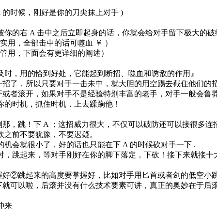
A 的时候，刚好是你的刀尖抹上对手 )
被你的右 A 击中之后立即起身的话，你就会给对手留下极大的
这个简单实用，全部击中的话可噬血 ￥ ）
（这招非常管用，下面会有更详细的阐述）
及时，用的恰到好处，它能起到断招、噬血和诱敌的作用』
最快的一招了，所以只要对手一击未中，就大胆的用空踢去截住他们的
立即跳开或者滚开，如果对手不是经验特别丰富的老手，对手一般会
你的时机，抓住时机，上去蹂躏他！
那一刹那，跳！下 A ；这招威力很大，不仅可以破防还可以接很多
砍之前不要犹豫，不要迟疑。
机会就很小了，好的话也只能在下 A 的时候砍对手一下 .
来时，跳起来，等对手刚好在你的脚下落定，下砍！接下来就接十大连
掌握好②跳起来的高度要掌握好，比如对手用匕首或者剑的低空小
按下下下就可以啦，后滚并没有什么技术要素可讲，真正的奥妙在于
你冲来