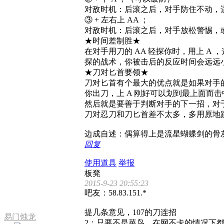
对敌时机：后滚之后，对手防住不动，
③ + 左右上 AA ；
对敌时机：后滚之后，对手放松警惕，或
★时间差制胜★
在对手用刀的 AA 轻探你时，用上 
探的战术，你被击后的反应时间会远远
★刀对匕首要领★
刀对匕首有个最大的优点就是如果对手的
你出刀，上 A 刚好可以划到最上面而
然后就是要善于判断对手的下一招，对于
刀对忍刀和刀匕首差不太多，多用原地
边成自述：偶算得上是流星蝴蝶剑的骨灰
回复
使用道具
举报
板凳
2015-9-23 20:55:23
吧友：58.83.151.*
提几条意见，107的刀连招
易门烛龙
2：只要不是菜鸟，在网不卡的情况下