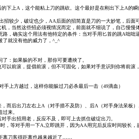
后的下上A，这个能粘上刀的跳砍。这个最好是在刚出下上A的
A出招较少，破绽也少，AA后面的招简直是刀的一大妙笔，后面
限玄机，当然这些招必须视情况而定，前面就不细说了，自己慢慢
死路，确实这个用法有他特定的条件：当对手用匕首的跳A咄咄逼
了就没有他的威力了，^_^
问了：如果躲的不对，那你可要遭殃了。
也可以前滚，提倡前滚，但不可固化，如果对手意识到你将前滚
对手上方越过，这样你能躲过刀必杀最后一击（49滴血）
过来，而后出刀左右上A（对手措不及防）、后A（对手身法呆板
追过来。
然后对手出招用老，反应不及，即可上去抓住破绽出刀。
时，等对手用一下A,立即跳开，因为AA用完后反应时间较长，
距离刀客得距离也越来越近了……