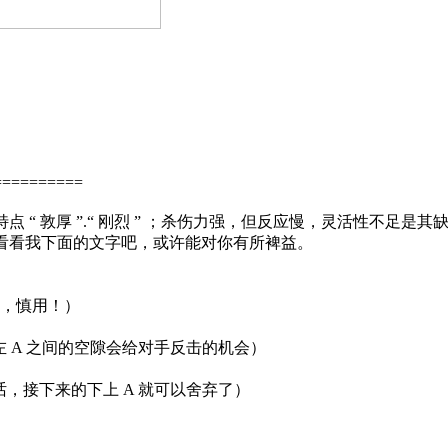
=========
特点 “ 敦厚 ”.“ 刚烈 ” ；杀伤力强，但反应慢，灵活性不足是
看看我下面的文字吧，或许能对你有所裨益。
的话，慎用！）
和左 A 之间的空隙会给对手反击的机会）
的话，接下来的下上 A 就可以舍弃了）