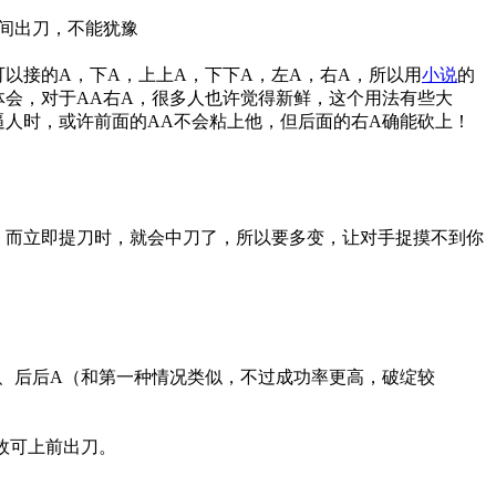
瞬间出刀，不能犹豫
可以接的A，下A，上上A，下下A，左A，右A，所以用
小说
的
体会，对于AA右A，很多人也许觉得新鲜，这个用法有些大
人时，或许前面的AA不会粘上他，但后面的右A确能砍上！
，而立即提刀时，就会中刀了，所以要多变，让对手捉摸不到你
）、后后A（和第一种情况类似，不过成功率更高，破绽较
故可上前出刀。