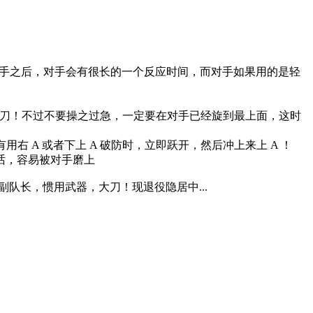
中对手之后，对手会有很长的一个反应时间，而对手如果用的是轻
 出刀！不过不要操之过急，一定要在对手已经旋到最上面，这时
 A 或者下上 A 破防时，立即跃开，然后冲上来上 A ！
的话，容易被对手磨上
副队长，惯用武器，大刀！现退役隐居中...