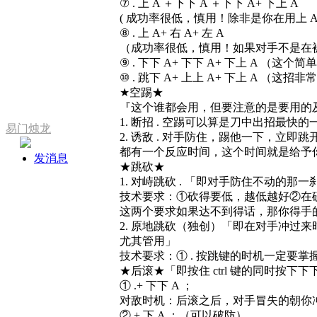
⑦ . 上 A ＋下下 A ＋下下 A+ 下上 A
( 成功率很低，慎用！除非是你在用上 
⑧ . 上 A+ 右 A+ 左 A
（成功率很低，慎用！如果对手不是在
⑨ . 下下 A+ 下下 A+ 下上 A （
⑩ . 跳下 A+ 上上 A+ 下上 A 
★空踢★
『这个谁都会用，但要注意的是要用的
1. 断招 . 空踢可以算是刀中出招
易门烛龙
2. 诱敌 . 对手防住，踢他一下，
都有一个反应时间，这个时间就是给予
发消息
★跳砍★
1. 对峙跳砍 . 「即对手防住不动的
技术要求：①砍得要低，越低越好②在
这两个要求如果达不到得话，那你得手的
2. 原地跳砍（独创）「即在对手冲过
尤其管用」
技术要求：① . 按跳键的时机一定要
★后滚★「即按住 ctrl 键的同时
① .+ 下下 A ；
对敌时机：后滚之后，对手冒失的朝
② + 下 A ；（可以破防）