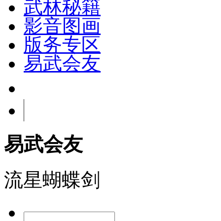
武林秘籍
影音图画
版务专区
易武会友
易武会友
流星蝴蝶剑