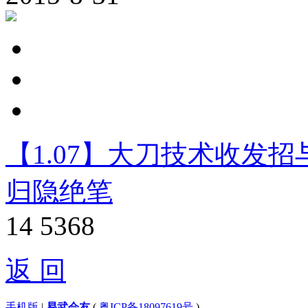
【1.07】大刀技术收发招
归隐绝笔
14
5368
返 回
手机版
|
易武会友
(
粤ICP备18097619号
)